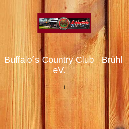
Buffalo´s Country Club Brühl
eV.
l