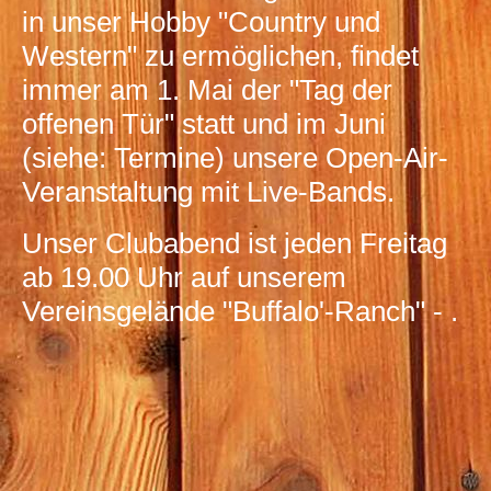
in unser Hobby "Country und
Western" zu ermöglichen, findet
immer am 1. Mai der "Tag der
offenen Tür" statt und im Juni
(siehe: Termine) unsere
Open-Air-
Veranstaltung mit Live-Bands.
Unser Clubabend ist jeden Freitag
ab 19.00 Uhr auf unserem
Vereinsgelände "Buffalo'-Ranch" - .