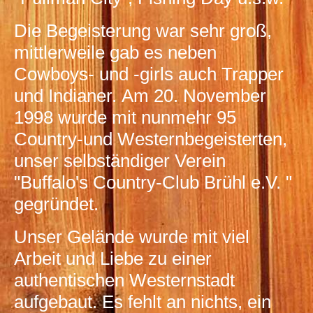
Die Begeisterung war sehr groß,
mittlerweile gab es neben
Cowboys- und -girls auch Trapper
und Indianer. Am 20. November
1998 wurde mit nunmehr 95
Country-und Westernbegeisterten,
unser selbständiger Verein
"Buffalo's Country-Club Brühl e.V. "
gegründet.
Unser Gelände wurde mit viel
Arbeit und Liebe zu einer
authentischen Westernstadt
aufgebaut. Es fehlt an nichts, ein