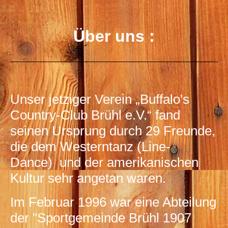
Ranch_2007.1
Über uns :
Unser jetziger Verein „Buffalo's
Country-Club Brühl e.V.“ fand
seinen Ursprung durch 29 Freunde,
die dem Westerntanz (Line-
Dance) und der amerikanischen
Kultur sehr angetan waren.
Im Februar 1996 war eine Abteilung
der "Sportgemeinde Brühl 1907