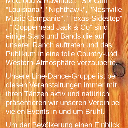
McCloud & Rawhide", "Six Gun",
"Louisiana", "Nighthawk", "Neshville
Music Companie", "Texas-Sidestep"
, " Copperhead Jack & Co" sind
einige Stars und Bands die auf
unserer Ranch auftraten und das
Publikum in eine tolle Country-und
Western-Atmosphäre verzauberte.
Unsere Line-Dance-Gruppe ist bei
diesen Veranstaltungen immer mit
ihren Tänzen aktiv und natürlich
präsentieren wir unseren Verein bei
vielen Events in und um Brühl.
Um der Bevölkerung einen Einblick