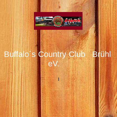
Buffalo´s Country Club Brühl
eV.
l