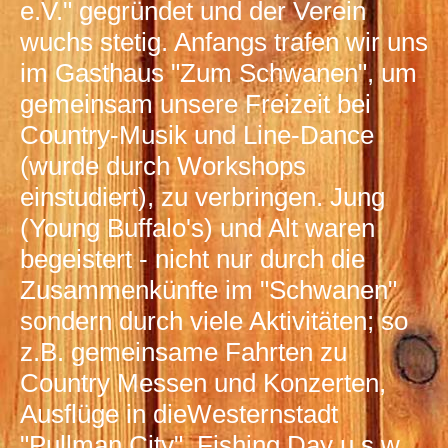
e.V." gegründet und der Verein
wuchs stetig. Anfangs trafen wir uns
im Gasthaus "Zum Schwanen", um
gemeinsam unsere Freizeit bei
Country-Musik und Line-Dance
(wurde durch Workshops
einstudiert), zu verbringen. Jung
(Young Buffalo's) und Alt waren
begeistert - nicht nur durch die
Zusammenkünfte im "Schwanen"
sondern durch viele Aktivitäten; so
z.B. gemeinsame Fahrten zu
Country Messen und Konzerten,
Ausflüge in dieWesternstadt
"Pullman City", Fishing Day u.s.w.