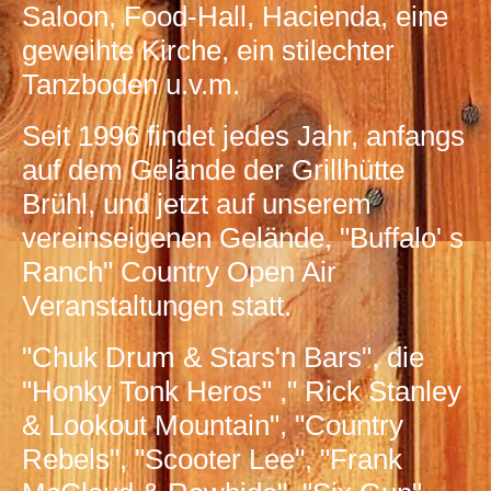
Saloon, Food-Hall, Hacienda, eine
geweihte Kirche, ein stilechter
Tanzboden u.v.m.
Seit 1996 findet jedes Jahr, anfangs
auf dem Gelände der Grillhütte
Brühl, und jetzt auf unserem
vereinseigenen Gelände, "Buffalo' s
Ranch" Country Open Air
Veranstaltungen statt.
"Chuk Drum & Stars'n Bars", die
"Honky Tonk Heros" ," Rick Stanley
& Lookout Mountain", "Country
Rebels", "Scooter Lee", "Frank