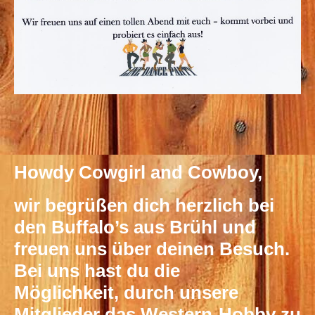
Howdy Cowgirl and Cowboy,
wir begrüßen dich herzlich bei
den Buffalo’s aus Brühl und
freuen uns über deinen Besuch.
Bei uns hast du die
Möglichkeit,
durch unsere
Mitglieder das Western-Hobby zu