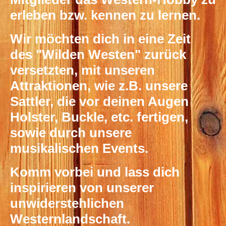
erleben bzw. kennen zu lernen.
Wir möchten dich in eine Zeit
des "Wilden Westen" zurück
versetzten, mit unseren
Attraktionen, wie z.B. unsere
Sattler, die vor deinen Augen
Holster, Buckle, etc. fertigen,
sowie durch unsere
musikalischen Events.
Komm vorbei und lass dich
inspirieren von unserer
unwiderstehlichen
Westernlandschaft.