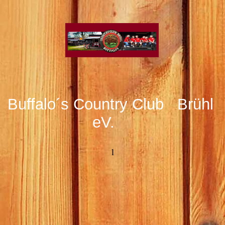
Buffalo´s Country Club Brühl
eV.
l